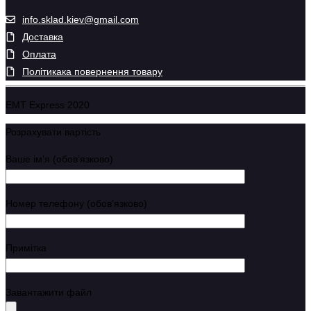
info.sklad.kiev@gmail.com
Доставка
Оплата
Політикака повернення товару
EMT Express 2020
Розрахувати вартість
Ваше імʼя (обовʼязково)
Номер телефону (обовʼязково)
Примітка
Завантажити файл