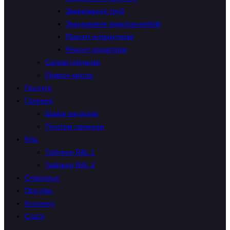
Зварювання труб
Зварювання каркасів меблів
Ремонт інтеркулерів
Ремонт радіаторів
Садові гойдалки
Підвісні крісла
Послуги
Галерея
Шафи металеві
Поштові скриньки
RAL
Таблиця RAL 1
Таблиця RAL 2
Співпраця
Про Нас
Контакти
Статті