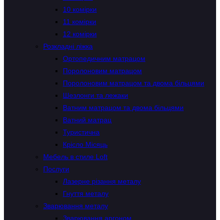
10 комірки
11 комірки
12 комірки
Розкладні ліжка
Ортопедичним матрацом
Поролоновим матрацом
Поролоновим матрацом та двома більцями
Шезлонги та лежаки
Ватним матрацом та двома більцями
Ватний матрац
Туристична
Крісло Місяць
Мебель в стиле Loft
Послуги
Лазерне різання металу
Гнуття металу
Зварювання металу
Зварювання аргоном