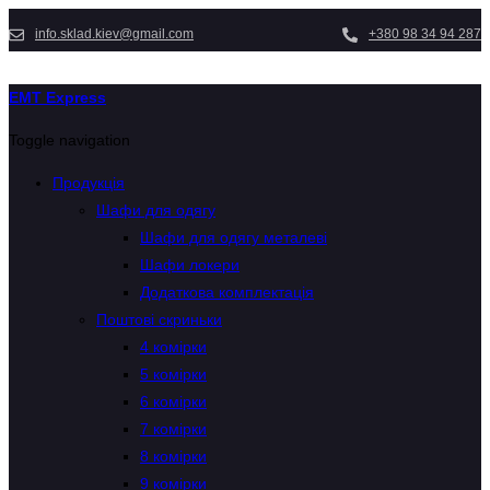
info.sklad.kiev@gmail.com
+380 98 34 94 287
EMT Express
Toggle navigation
Продукція
Шафи для одягу
Шафи для одягу металеві
Шафи локери
Додаткова комплектація
Поштові скриньки
4 комірки
5 комірки
6 комірки
7 комірки
8 комірки
9 комірки