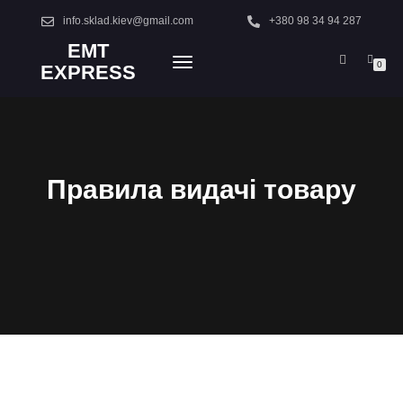
info.sklad.kiev@gmail.com
+380 98 34 94 287
EMT
TOGGLE
0
EXPRESS
NAVIGATION
Правила видачі товару