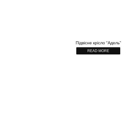
Підвісне крісло “Адель”
READ MORE