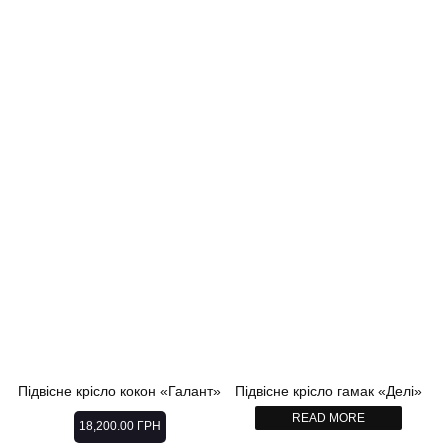
Підвісне крісло кокон «Галант»
Підвісне крісло гамак «Делі»
READ MORE
18,200.00
ГРН