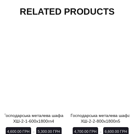
RELATED PRODUCTS
Господарська металева шафа
Господарська металева шафа
ХШ-2-1-600х1800гп4
ХШ-2-2-800х1800п5
4,600.00
ГРН
5,300.00
ГРН
4,700.00
ГРН
6,600.00
ГРН
–
–