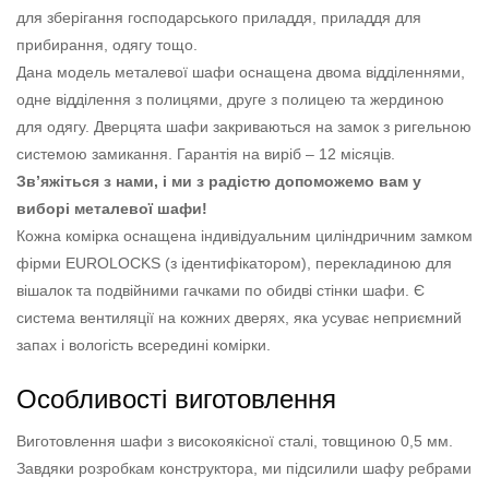
для зберігання господарського приладдя, приладдя для
прибирання, одягу тощо.
Дана модель металевої шафи оснащена двома відділеннями,
одне відділення з полицями, друге з полицею та жердиною
для одягу. Дверцята шафи закриваються на замок з ригельною
системою замикання. Гарантія на виріб – 12 місяців.
Зв’яжіться з нами, і ми з радістю допоможемо вам у
виборі металевої шафи!
Кожна комірка оснащена індивідуальним циліндричним замком
фірми EUROLOCKS (з ідентифікатором), перекладиною для
вішалок та подвійними гачками по обидві стінки шафи. Є
система вентиляції на кожних дверях, яка усуває неприємний
запах і вологість всередині комірки.
Особливості виготовлення
Виготовлення шафи з високоякісної сталі, товщиною 0,5 мм.
Завдяки розробкам конструктора, ми підсилили шафу ребрами