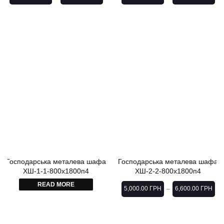
Господарська металева шафа
Господарська металева шафа
ХШ-1-1-800х1800п4
ХШ-2-2-800х1800п4
READ MORE
5,000.00
ГРН
6,600.00
ГРН
–