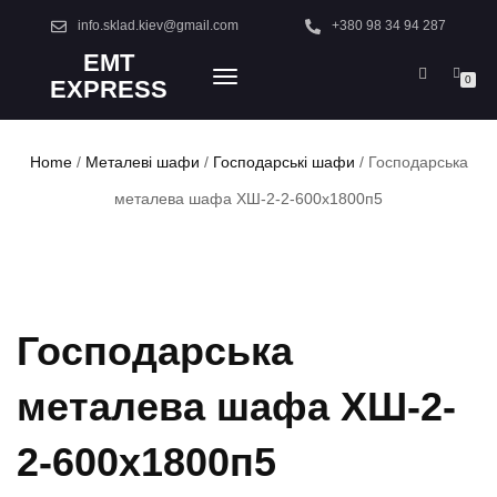
info.sklad.kiev@gmail.com
+380 98 34 94 287
EMT
TOGGLE
0
EXPRESS
NAVIGATION
Home
/
Металеві шафи
/
Господарські шафи
/ Господарська
металева шафа ХШ-2-2-600х1800п5
Господарська
металева шафа ХШ-2-
2-600х1800п5