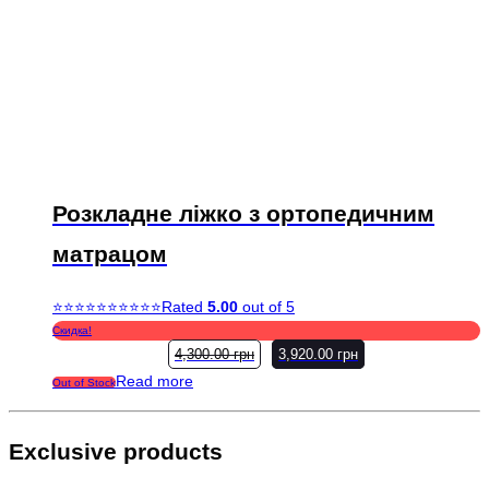
Розкладне ліжко з ортопедичним
матрацом
Rated
5.00
out of 5
Скидка!
4,300.00
грн
3,920.00
грн
Read more
Out of Stock
Exclusive products