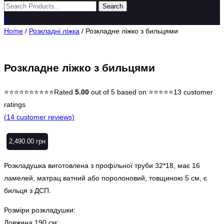
0
Home
/
Розкладні ліжка
/ Розкладне ліжко з бильцями
Розкладне ліжко з бильцями
Rated
5.00
out of 5 based on
13
customer
ratings
(
14
customer reviews)
2,490.00
грн
Розкладушка виготовлена з профільної труби 32*18, має 16
ламелей, матрац ватний або поролоновий, товщиною 5 см, є
бильця з ДСП.
Розміри розкладушки:
Довжина 190 см;