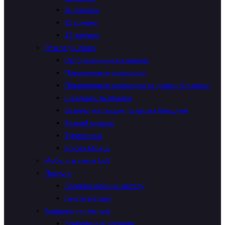
10 комірки
11 комірки
12 комірки
Розкладні ліжка
Ортопедичним матрацом
Поролоновим матрацом
Поролоновим матрацом та двома більцями
Шезлонги та лежаки
Ватним матрацом та двома більцями
Ватний матрац
Туристична
Крісло Місяць
Мебель в стиле Loft
Послуги
Лазерне різання металу
Гнуття металу
Зварювання металу
Зварювання аргоном