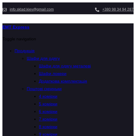
info.sklad.kiev@gmail.com
+380 98 34 94 287
EMT Express
Toggle navigation
Продукція
Шафи для одягу
Шафи для одягу металеві
Шафи локери
Додаткова комплектація
Поштові скриньки
4 комірки
5 комірки
6 комірки
7 комірки
8 комірки
9 комірки