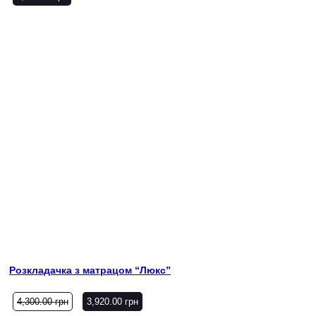
Розкладачка з матрацом “Люкс”
4,300.00
грн
3,920.00
грн