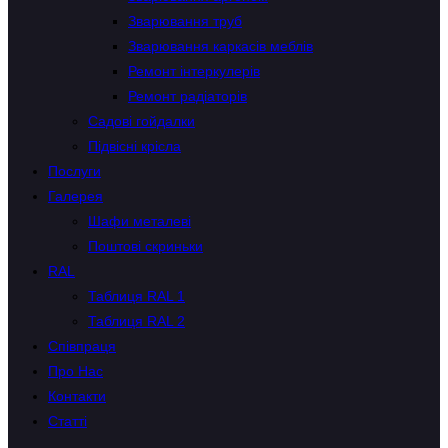
Зварювання труб
Зварювання каркасів меблів
Ремонт інтеркулерів
Ремонт радіаторів
Садові гойдалки
Підвісні крісла
Послуги
Галерея
Шафи металеві
Поштові скриньки
RAL
Таблиця RAL 1
Таблиця RAL 2
Співпраця
Про Нас
Контакти
Статті