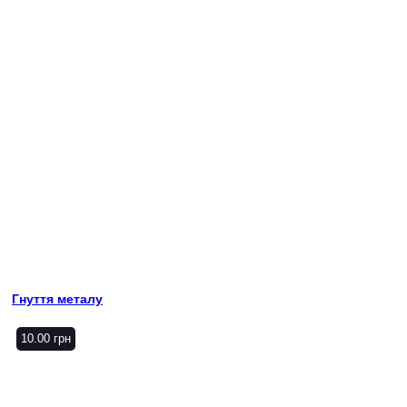
Гнуття металу
10.00
грн