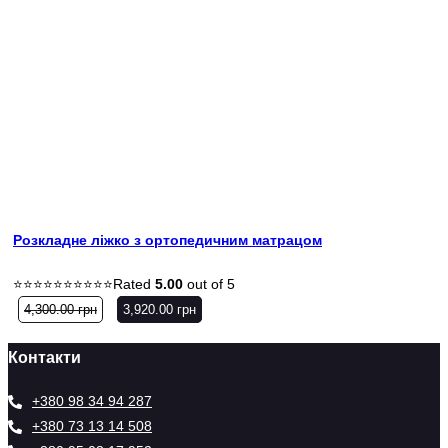
Розкладне ліжко з ортопедичним матрацом
Rated
5.00
out of 5
4,300.00
грн
3,920.00
грн
Контакти
+380 98 34 94 287
+380 73 13 14 508