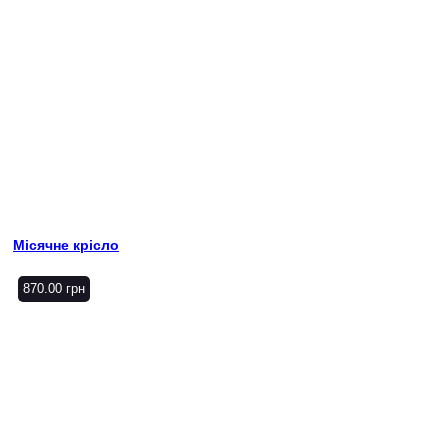
Місячне крісло
870.00
грн