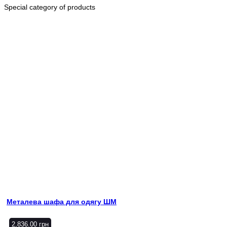
Special category of products
Металева шафа для одягу ШМ
2,836.00
грн