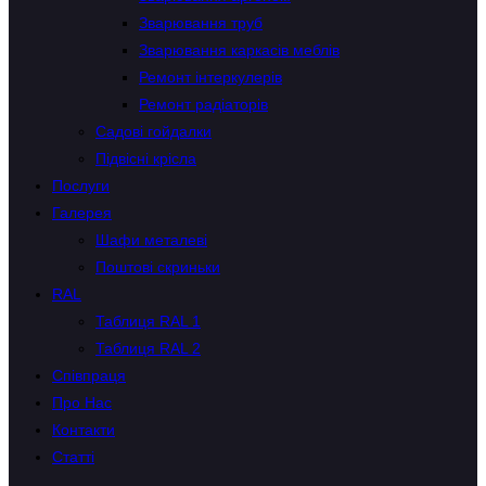
Зварювання труб
Зварювання каркасів меблів
Ремонт інтеркулерів
Ремонт радіаторів
Садові гойдалки
Підвісні крісла
Послуги
Галерея
Шафи металеві
Поштові скриньки
RAL
Таблиця RAL 1
Таблиця RAL 2
Співпраця
Про Нас
Контакти
Статті