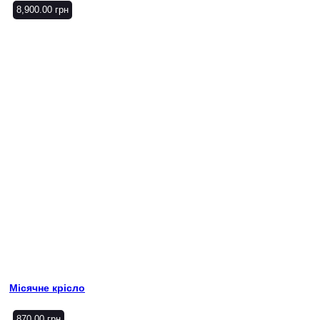
8,900.00
грн
Місячне крісло
870.00
грн