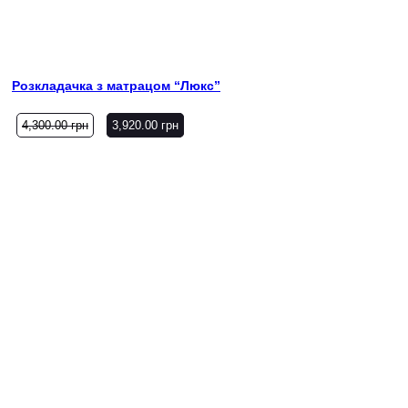
Розкладачка з матрацом “Люкс”
4,300.00
грн
3,920.00
грн