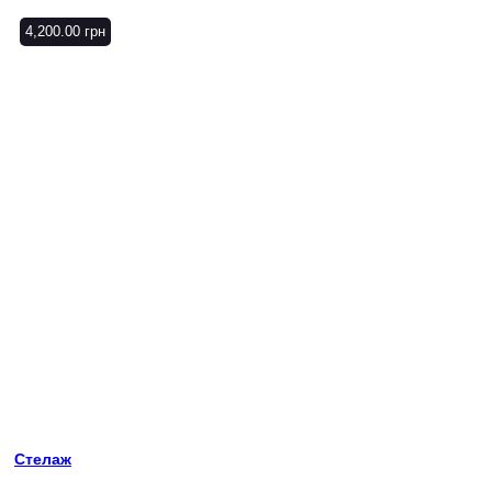
4,200.00
грн
Стелаж