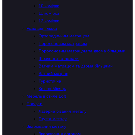
10 комірки
11 комірки
12 комірки
Розкладні ліжка
Ортопедичним матрацом
Поролоновим матрацом
Поролоновим матрацом та двома більцями
Шезлонги та лежаки
Ватним матрацом та двома більцями
Ватний матрац
Туристична
Крісло Місяць
Мебель в стиле Loft
Послуги
Лазерне різання металу
Гнуття металу
Зварювання металу
Зварювання аргоном