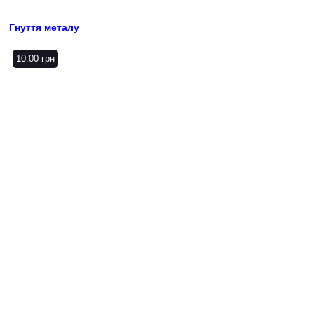
Гнуття металу
10.00
грн