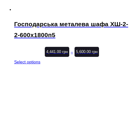
Господарська металева шафа ХШ-2-
2-600х1800п5
–
4,441.00
грн
5,600.00
грн
Select options