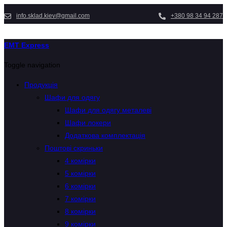
info.sklad.kiev@gmail.com
+380 98 34 94 287
EMT Express
Toggle navigation
Продукція
Шафи для одягу
Шафи для одягу металеві
Шафи локери
Додаткова комплектація
Поштові скриньки
4 комірки
5 комірки
6 комірки
7 комірки
8 комірки
9 комірки