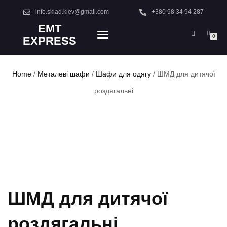
info.sklad.kiev@gmail.com
+380 98 34 94 287
EMT
TOGGLE
0
EXPRESS
NAVIGATION
Home
/
Металеві шафи
/
Шафи для одягу
/ ШМД для дитячої
роздягальні
ШМД для дитячої
роздягальні