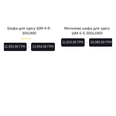
Шафа для одягу ШМ-4-8-
Металева шафа для одягу
300х900
ШМ-5-5-300х1800
11,915.00
ГРН
16,085.00
ГРН
–
Rated
5.00
out of 5
11,953.00
ГРН
13,954.00
ГРН
–