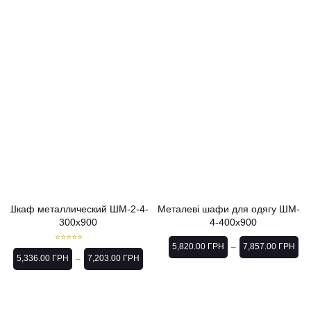
Шкаф металлический ШМ-2-4-
Металеві шафи для одягу ШМ-2-
300х900
4-400х900
5,820.00
ГРН
7,857.00
ГРН
–
Rated
4.86
out of 5
5,336.00
ГРН
7,203.00
ГРН
–