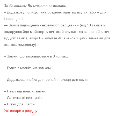
За бажанням Ви можете замовити:
– Додаткову полицю, яка розділяє одяг від взуття, або ж для
інших цілей;
— Замки підвищеної секретності серцевини (від 40 замків у
подарунок йде майстер-ключ, який служить як запасний ключ
від усіх замків, якщо Ви купуєте 40 ячейок з цими замками для
якогось комплекту);
– Замки, що закриваються в 3 точках,
– Ручка з магнітним замком.
– Додаткова ячейка для речей і полиця для взуття.
– Петлі під навісні замки;
– Лавочки різних типів.
– Ніжки для шафи.
Усі товари з розділу →