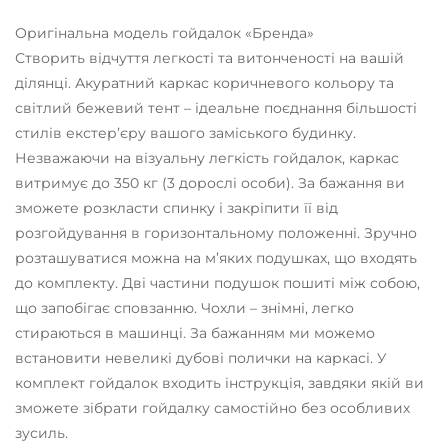
Оригінальна модель гойдалок «Бренда»
Створить відчуття легкості та витонченості на вашій
ділянці. Акуратний каркас коричневого кольору та
світлий бежевий тент – ідеальне поєднання більшості
стилів екстер’єру вашого заміського будинку.
Незважаючи на візуальну легкість гойдалок, каркас
витримує до 350 кг (3 дорослі особи). За бажання ви
зможете розкласти спинку і закріпити її від
розгойдування в горизонтальному положенні. Зручно
розташуватися можна на м’яких подушках, що входять
до комплекту. Дві частини подушок пошиті між собою,
що запобігає сповзанню. Чохли – знімні, легко
стираються в машинці. За бажанням ми можемо
встановити невеликі дубові полички на каркасі. У
комплект гойдалок входить інструкція, завдяки якій ви
зможете зібрати гойдалку самостійно без особливих
зусиль.