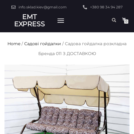
info.sklad.kiev@gmail.com
+380 98 34 94 287
EMT
TOGGLE
0
EXPRESS
NAVIGATION
Home
/
Садові гойдалки
/ Садова гойдалка розкладна
Бренда 011 З ДОСТАВКОЮ