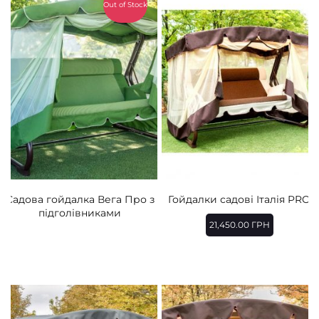
Out of Stock
Садова гойдалка Вега Про з
Гойдалки садові Італія PRO
підголівниками
21,450.00
ГРН