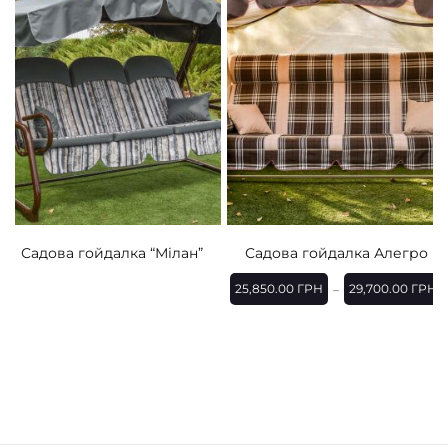
Садова гойдалка “Мілан”
Садова гойдалка Алегро
25,850.00
ГРН
29,700.00
ГРН
–