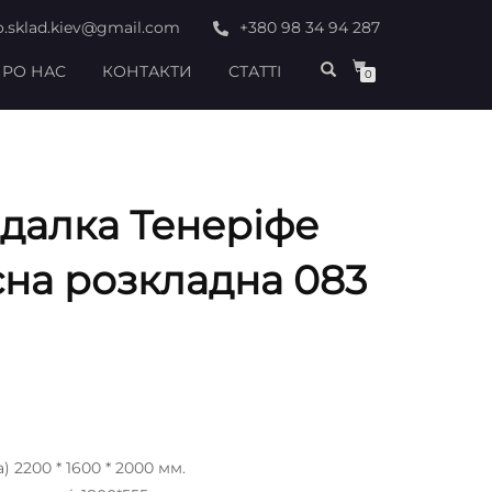
o.sklad.kiev@gmail.com
+380 98 34 94 287
РО НАС
КОНТАКТИ
СТАТТІ
0
далка Тенеріфе
сна розкладна 083
 2200 * 1600 * 2000 мм.