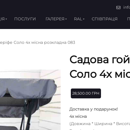
inf
ІЯ
ПОСЛУГИ
ГАЛЕРЕЯ
RAL
СПІВПРАЦЯ
П
еріфе Соло 4х місна розкладна 083
Садова гой
Соло 4х мі
28,500.00
ГРН
Доставка у подарунок!
4х місна
(Довжина * Ширина * Висота)