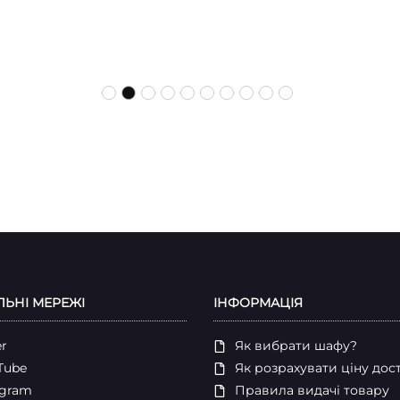
ЛЬНІ МЕРЕЖІ
ІНФОРМАЦІЯ
er
Як вибрати шафу?
Tube
Як розрахувати ціну дос
egram
Правила видачі товару