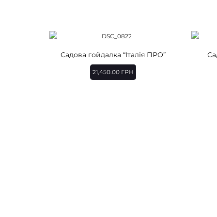
Садова гойдалка “Італія ПРО”
Са
21,450.00
ГРН