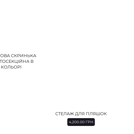
 СКРИНЬКА
СТЕЛАЖ ДЛЯ ПЛЯШОК
СЕКЦІЙНА В
4,200.00
ГРН
ЛЬОРІ
8