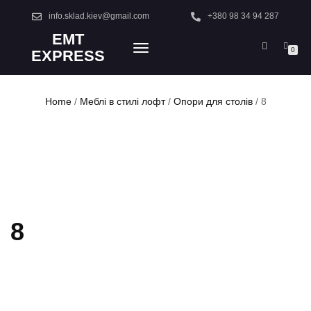
info.sklad.kiev@gmail.com
+380 98 34 94 287
EMT
TOGGLE
0
EXPRESS
NAVIGATION
Home
/
Меблі в стилі лофт
/
Опори для столів
/ 8
8