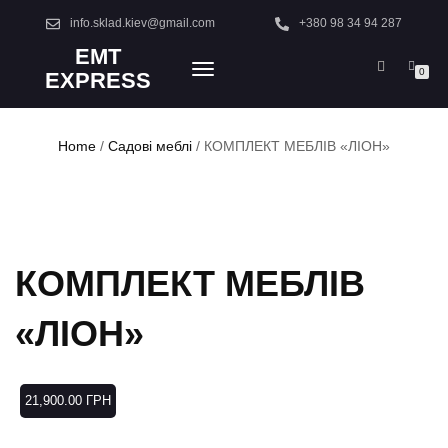
info.sklad.kiev@gmail.com
+380 98 34 94 287
EMT
TOGGLE
0
EXPRESS
NAVIGATION
Home
/
Садові меблі
/ КОМПЛЕКТ МЕБЛІВ «ЛІОН»
КОМПЛЕКТ МЕБЛІВ
«ЛІОН»
21,900.00
ГРН