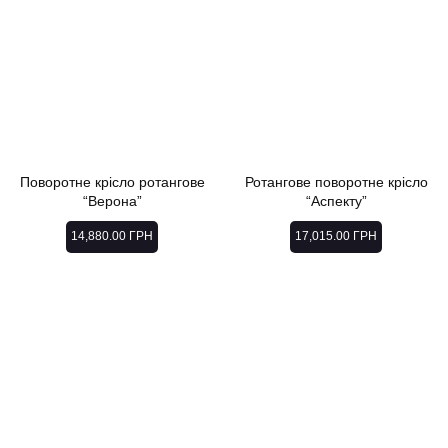
Поворотне крісло ротангове
Ротангове поворотне крісло
“Верона”
“Аспекту”
14,880.00
ГРН
17,015.00
ГРН