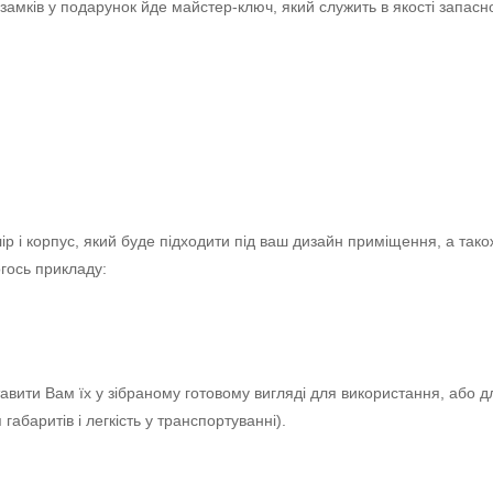
замків у подарунок йде майстер-ключ, який служить в якості запасно
ір і корпус, який буде підходити під ваш дизайн приміщення, а так
огось прикладу:
авити Вам їх у зібраному готовому вигляді для використання, або 
габаритів і легкість у транспортуванні).