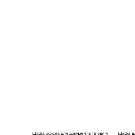
Шафа офісна для документів та одягу
Шафа дл