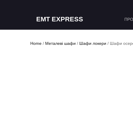
EMT EXPRESS
ПРО
Home
/
Металеві шафи
/
Шафи локери
/ Шафи осере