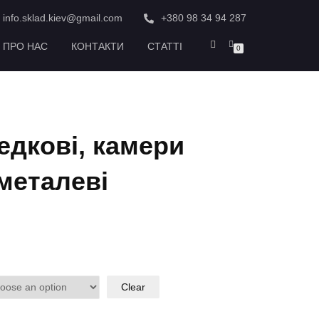
info.sklad.kiev@gmail.com
+380 98 34 94 287
ПРО НАС
КОНТАКТИ
СТАТТІ
0
дкові, камери
металеві
Clear