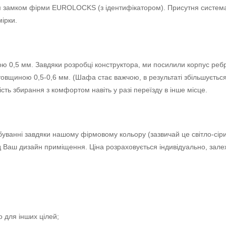
 замком фірми EUROLOCKS (з ідентифікатором). Присутня система 
ірки.
ною 0,5 мм.
Завдяки розробці конструктора, ми посилили корпус ребра
 товщиною 0,5-0,6 мм.
(Шафа стає важчою, в результаті збільшується 
ть збирання з комфортом навіть у разі переїзду в інше місце.
ванні завдяки нашому фірмовому кольору (зазвичай це світло-сірий
ід Ваш дизайн приміщення.
Ціна розраховується індивідуально, зале
о для інших цілей;