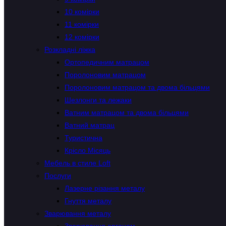
10 комірки
11 комірки
12 комірки
Розкладні ліжка
Ортопедичним матрацом
Поролоновим матрацом
Поролоновим матрацом та двома більцями
Шезлонги та лежаки
Ватним матрацом та двома більцями
Ватний матрац
Туристична
Крісло Місяць
Мебель в стиле Loft
Послуги
Лазерне різання металу
Гнуття металу
Зварювання металу