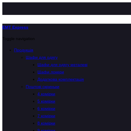
EMT Express
Toggle navigation
Продукція
Шафи для одягу
Шафи для одягу металеві
Шафи локери
Додаткова комплектація
Поштові скриньки
4 комірки
5 комірки
6 комірки
7 комірки
8 комірки
9 комірки