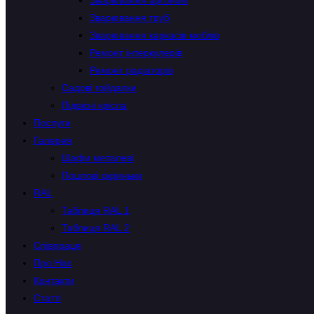
Зварювання аргоном
Зварювання труб
Зварювання каркасів меблів
Ремонт інтеркулерів
Ремонт радіаторів
Садові гойдалки
Підвісні крісла
Послуги
Галерея
Шафи металеві
Поштові скриньки
RAL
Таблиця RAL 1
Таблиця RAL 2
Співпраця
Про Нас
Контакти
Статті