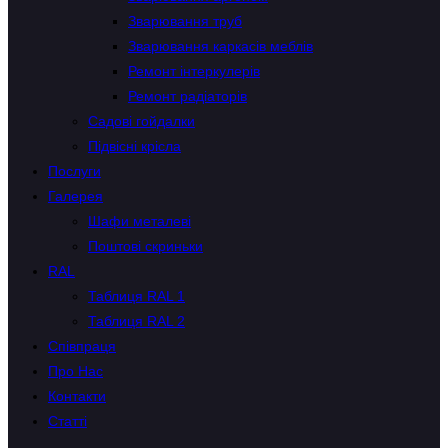
Зварювання труб
Зварювання каркасів меблів
Ремонт інтеркулерів
Ремонт радіаторів
Садові гойдалки
Підвісні крісла
Послуги
Галерея
Шафи металеві
Поштові скриньки
RAL
Таблиця RAL 1
Таблиця RAL 2
Співпраця
Про Нас
Контакти
Статті