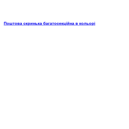
Поштова скринька багатосекційна в кольорі