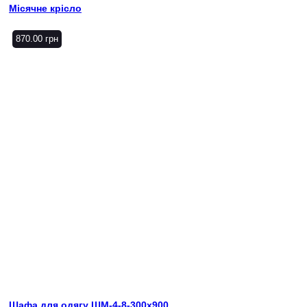
Місячне крісло
870.00
грн
Шафа для одягу ШМ-4-8-300х900