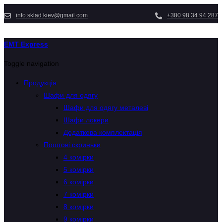
info.sklad.kiev@gmail.com
+380 98 34 94 287
EMT Express
Toggle navigation
Продукція
Шафи для одягу
Шафи для одягу металеві
Шафи локери
Додаткова комплектація
Поштові скриньки
4 комірки
5 комірки
6 комірки
7 комірки
8 комірки
9 комірки