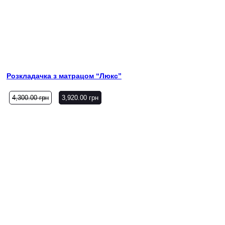
Розкладачка з матрацом “Люкс”
4,300.00
грн
3,920.00
грн