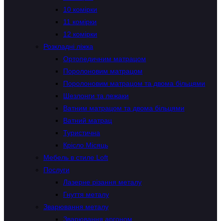
10 комірки
11 комірки
12 комірки
Розкладні ліжка
Ортопедичним матрацом
Поролоновим матрацом
Поролоновим матрацом та двома більцями
Шезлонги та лежаки
Ватним матрацом та двома більцями
Ватний матрац
Туристична
Крісло Місяць
Мебель в стиле Loft
Послуги
Лазерне різання металу
Гнуття металу
Зварювання металу
Зварювання аргоном