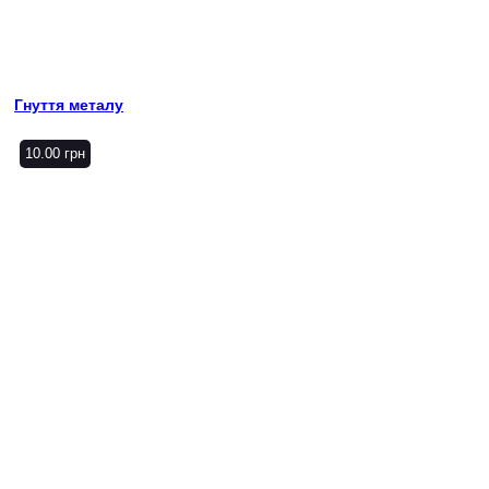
Гнуття металу
10.00
грн