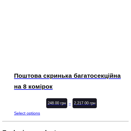
Поштова скринька багатосекційна
на 8 комірок
–
248.00
грн
2,217.00
грн
Select options