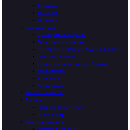
10 комірки
11 комірки
12 комірки
Розкладні ліжка
Ортопедичним матрацом
Поролоновим матрацом
Поролоновим матрацом та двома більцями
Шезлонги та лежаки
Ватним матрацом та двома більцями
Ватний матрац
Туристична
Крісло Місяць
Мебель в стиле Loft
Послуги
Лазерне різання металу
Гнуття металу
Зварювання металу
Зварювання аргоном