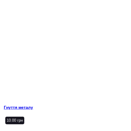
Гнуття металу
10.00
грн