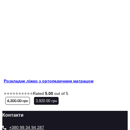
Розкладне ліжко з ортопедичним матрацом
Rated
5.00
out of 5
4,300.00
грн
3,920.00
грн
Контакти
+380 98 34 94 287