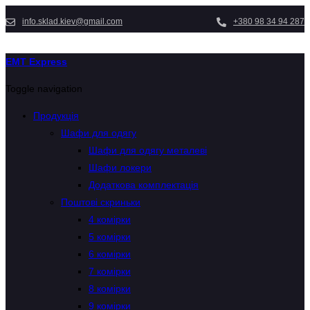
info.sklad.kiev@gmail.com
+380 98 34 94 287
EMT Express
Toggle navigation
Продукція
Шафи для одягу
Шафи для одягу металеві
Шафи локери
Додаткова комплектація
Поштові скриньки
4 комірки
5 комірки
6 комірки
7 комірки
8 комірки
9 комірки