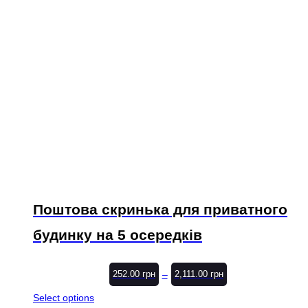
Поштова скринька для приватного
будинку на 5 осередків
–
252.00
грн
2,111.00
грн
Select options