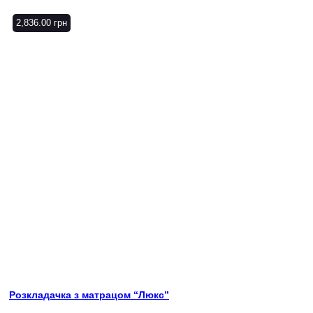
2,836.00
грн
Розкладачка з матрацом “Люкс”