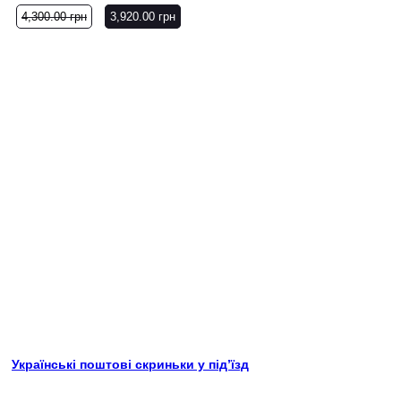
4,300.00
грн
3,920.00
грн
Українські поштові скриньки у під’їзд