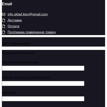
Email
info.sklad.kiev@gmail.com
Доставка
Оплата
Політикака повернення товару
EMT Express 2020
Розрахувати вартість
Ваше імʼя (обовʼязково)
Номер телефону (обовʼязково)
Примітка