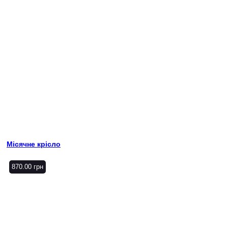
Місячне крісло
870.00
грн