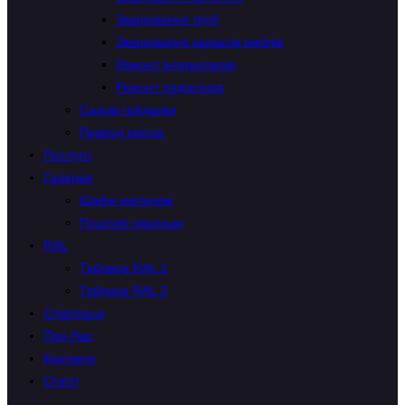
Зварювання труб
Зварювання каркасів меблів
Ремонт інтеркулерів
Ремонт радіаторів
Садові гойдалки
Підвісні крісла
Послуги
Галерея
Шафи металеві
Поштові скриньки
RAL
Таблиця RAL 1
Таблиця RAL 2
Співпраця
Про Нас
Контакти
Статті