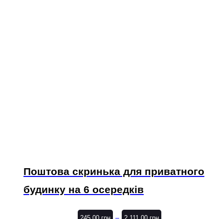
Поштова скринька для приватного
будинку на 6 осередків
–
245.00
грн
2,111.00
грн