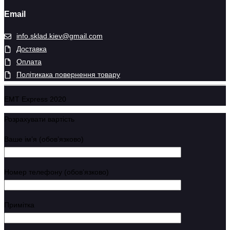
Email
info.sklad.kiev@gmail.com
Доставка
Оплата
Політикака повернення товару
EMT Express 2020
Розрахувати вартість
Ваше імʼя (обовʼязково)
Номер телефону (обовʼязково)
Примітка