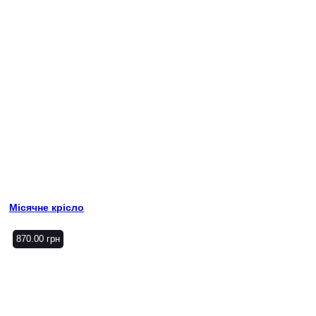
Місячне крісло
870.00
грн