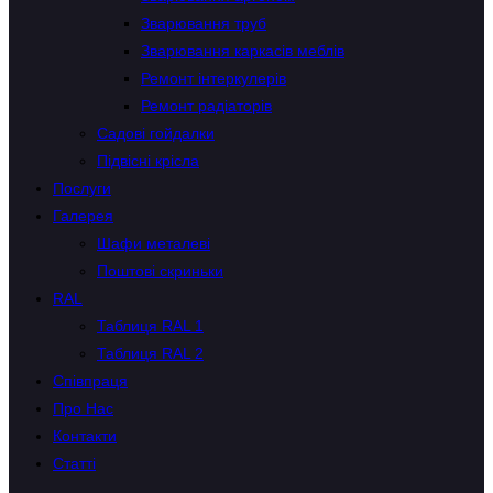
Зварювання труб
Зварювання каркасів меблів
Ремонт інтеркулерів
Ремонт радіаторів
Садові гойдалки
Підвісні крісла
Послуги
Галерея
Шафи металеві
Поштові скриньки
RAL
Таблиця RAL 1
Таблиця RAL 2
Співпраця
Про Нас
Контакти
Статті