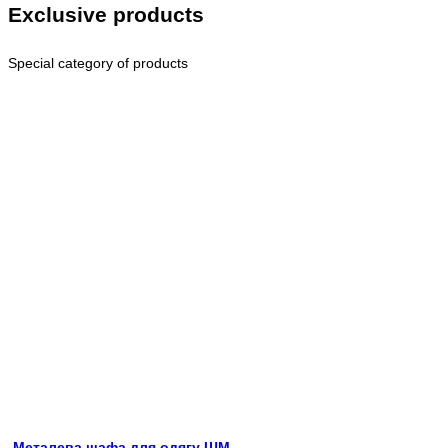
Exclusive products
Special category of products
Металева шафа для одягу ШМ