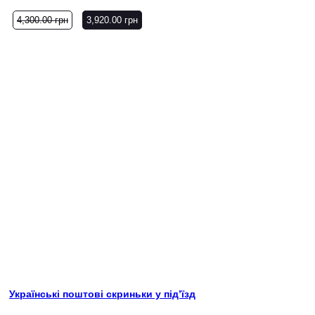
4,300.00
грн
3,920.00
грн
Українські поштові скриньки у під’їзд