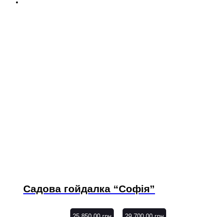
Садова гойдалка “Софія”
–
25,850.00
грн
29,700.00
грн