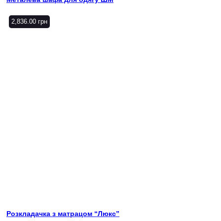
2,836.00
грн
Розкладачка з матрацом “Люкс”