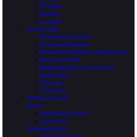
10 комірки
11 комірки
12 комірки
Розкладні ліжка
Ортопедичним матрацом
Поролоновим матрацом
Поролоновим матрацом та двома більцями
Шезлонги та лежаки
Ватним матрацом та двома більцями
Ватний матрац
Туристична
Крісло Місяць
Мебель в стиле Loft
Послуги
Лазерне різання металу
Гнуття металу
Зварювання металу
Зварювання аргоном