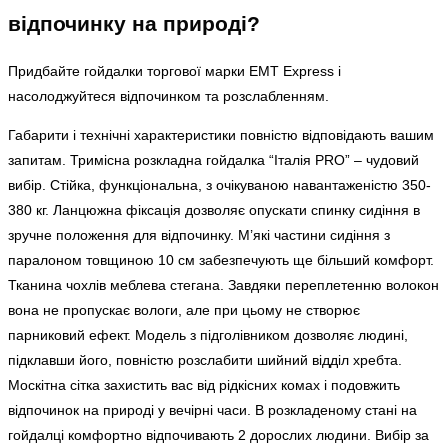
відпочинку на природі?
Придбайте гойдалки торгової марки EMT Express і
насолоджуйтеся відпочинком та розслабленням.
Габарити і технічні характеристики повністю відповідають вашим
запитам. Тримісна розкладна гойдалка “Італія PRO” – чудовий
вибір. Стійка, функціональна, з очікуваною навантаженістю 350-
380 кг. Ланцюжна фіксація дозволяє опускати спинку сидіння в
зручне положення для відпочинку. М’які частини сидіння з
паралоном товщиною 10 см забезпечують ще більший комфорт.
Тканина чохлів меблева стегана. Завдяки переплетенню волокон
вона не пропускає вологи, але при цьому не створює
парниковий ефект. Модель з підголівником дозволяє людині,
підклавши його, повністю розслабити шийний відділ хребта.
Москітна сітка захистить вас від рідкісних комах і подовжить
відпочинок на природі у вечірні часи. В розкладеному стані на
гойдалці комфортно відпочивають 2 дорослих людини. Вибір за