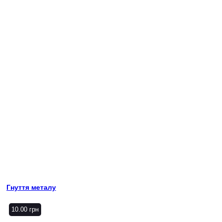
Гнуття металу
10.00
грн