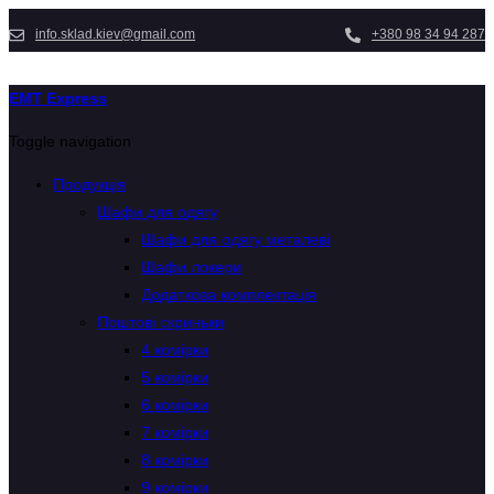
info.sklad.kiev@gmail.com
+380 98 34 94 287
EMT Express
Toggle navigation
Продукція
Шафи для одягу
Шафи для одягу металеві
Шафи локери
Додаткова комплектація
Поштові скриньки
4 комірки
5 комірки
6 комірки
7 комірки
8 комірки
9 комірки