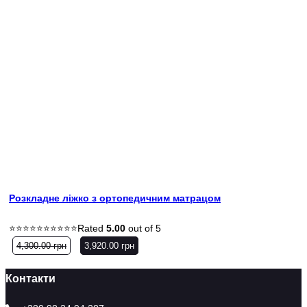
Розкладне ліжко з ортопедичним матрацом
Rated
5.00
out of 5
4,300.00
грн
3,920.00
грн
Контакти