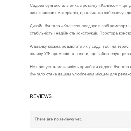
Садове бунгало альтанка з ротангу «Каліпсо» – це і
високоякісних матеріалів, ця альтанка забезпечує до
Дизайн бунгало «Каліпсо» поєднує в собі комфорт і 
стабільність і надійність конструкції. Простора ко
Альтанку можна розмістити як у саду, так і на терас
впливу УФ-променів та вологи, що забезпечує трива
Не пропустіть можливість придбати садове бунгало а
бунгало стане вашим улюбленим місцем для релакс
REVIEWS
There are no reviews yet.