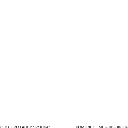
ІСЛО З РОТАНГУ “Б’ЯНКА”
КОМПЛЕКТ МЕБЛІВ «ФЛО