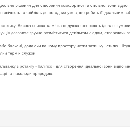
деальне рішення для створення комфортної та стильної зони відпочи
вговічність та стійкість до погодних умов, що робить її ідеальним 
естетику. Висока спинка та м’яка подушка створюють ідеальні умови
нструкція дозволяє зручно розміститися декільком людям, створюючи
і або балконі, додаючи вашому простору нотки затишку і стилю. Штуч
лий термін служби.
льтанку з ротангу «Каліпсо» для створення ідеальної зони відпочи
ації та насолоди природою.