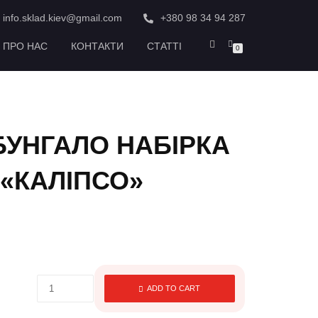
info.sklad.kiev@gmail.com
+380 98 34 94 287
ПРО НАС
КОНТАКТИ
СТАТТІ
0
УНГАЛО НАБІРКА
 «КАЛІПСО»
ADD TO CART