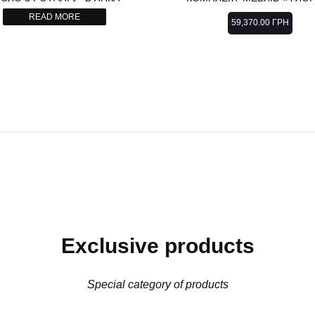
READ MORE
59,370.00
ГРН
Exclusive products
Special category of products