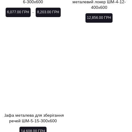
6-300х600
металевий локер ШМ-4-12-
400х600
6,077.00
ГРН
8,203.00
ГРН
–
12,856.00
ГРН
Шафа металева для зберігання
речей ШМ-5-15-300х600
14,608.00
ГРН