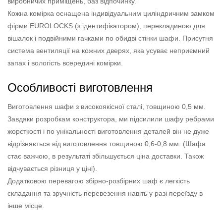
виробничих приміщень, баз відпочинку.
Кожна комірка оснащена індивідуальним циліндричним замком
фірми EUROLOCKS (з ідентифікатором), перекладиною для
вішалок і подвійними гачками по обидві стінки шафи. Присутня
система вентиляції на кожних дверях, яка усуває неприємний
запах і вологість всередині комірки.
Особливості виготовлення
Виготовлення шафи з високоякісної сталі, товщиною 0,5 мм.
Завдяки розробкам конструктора, ми підсилили шафу ребрами
жорсткості і по унікальності виготовлення деталей він не дуже
відрізняється від виготовлення товщиною 0,6-0,8 мм. (Шафа
стає важчою, в результаті збільшується ціна доставки. Також
відчувається різниця у ціні).
Додатковою перевагою збірно-розбірних шаф є легкість
складання та зручність перевезення навіть у разі переїзду в
інше місце.