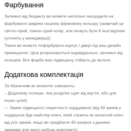
Фарбування
Залежно від бюджету ви можете непогано заощадити на
фарбуванні завдяки нашому фірмовому кольору (зазвичай це
світло-сірий, темно-сірий колір, але можуть бути й інші відтінки
(уточніть у менеджера)).
Також ви можете пофарбувати корпус і двері під ваш дизайн
приміщення. Ціна розраховується індивідуально, залежно від
кольорів. Вся фарба має підвищену стійкість до вологи.
Додаткова комплектація
За бажанням ви можете замовити:
– Додаткову полицю, яка розділяє одяг від взуття, або для
інших цілей;
— Замки підвищеної секретності сердцевини (від 40 замків у
подарунок йде майстер-ключ, який служить як запасний ключ
від усіх замків, якщо ви придбаєте 40 комірок з даними
замками для якого-небудь комплекту);