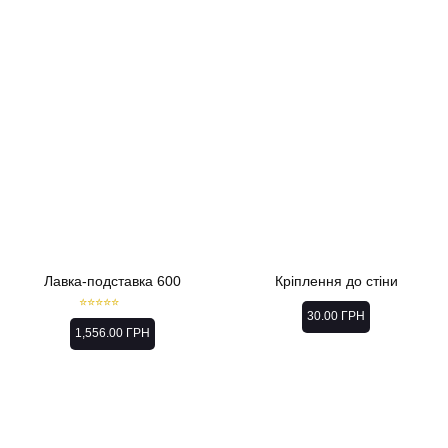
Лавка-подставка 600
Кріплення до стіни
30.00
ГРН
Rated
5.00
out of 5
1,556.00
ГРН