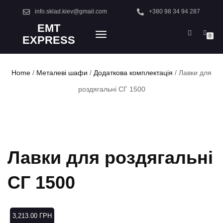
info.sklad.kiev@gmail.com
+380 98 34 94 287
EMT
TOGGLE
0
EXPRESS
NAVIGATION
Home
/
Металеві шафи
/
Додаткова комплектація
/ Лавки для
роздягальні СГ 1500
Лавки для роздягальні
СГ 1500
3,213.00
ГРН