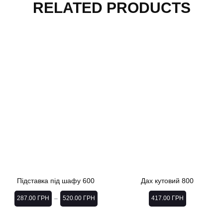
RELATED PRODUCTS
Підставка під шафу 600
Дах кутовий 800
287.00
ГРН
520.00
ГРН
417.00
ГРН
–