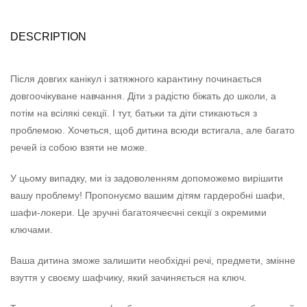
DESCRIPTION
Після довгих канікул і затяжного карантину починається
довгоочікуване навчання. Діти з радістю біжать до школи, а
потім на всілякі секції. І тут, батьки та діти стикаються з
проблемою. Хочеться, щоб дитина всюди встигала, але багато
речей із собою взяти не може.
У цьому випадку, ми із задоволенням допоможемо вирішити
вашу проблему! Пропонуємо вашим дітям гардеробні шафи,
шафи-локери. Це зручні багатоячеєчні секції з окремими
ключами.
Ваша дитина зможе залишити необхідні речі, предмети, змінне
взуття у своєму шафчику, який зачиняється на ключ.