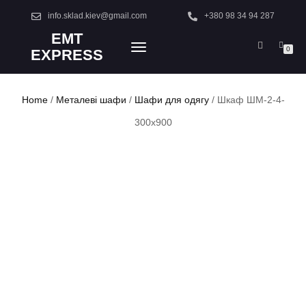
info.sklad.kiev@gmail.com
+380 98 34 94 287
EMT
TOGGLE
0
EXPRESS
NAVIGATION
Home
/
Металеві шафи
/
Шафи для одягу
/ Шкаф ШМ-2-4-
300х900