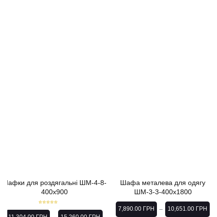
Шафки для роздягальні ШМ-4-8-
Шафа металева для одягу
400х900
ШМ-3-3-400х1800
7,890.00
ГРН
10,651.00
ГРН
–
Rated
5.00
out of 5