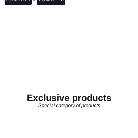
11,304.00
ГРН
15,260.00
ГРН
–
Exclusive products
Special category of products