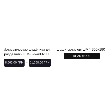
Металлические шкафчики для
Шафи металеві ШМГ-800х1800
раздевалки ШМ-3-6-400х900
READ MORE
8,562.00
ГРН
11,558.00
ГРН
–