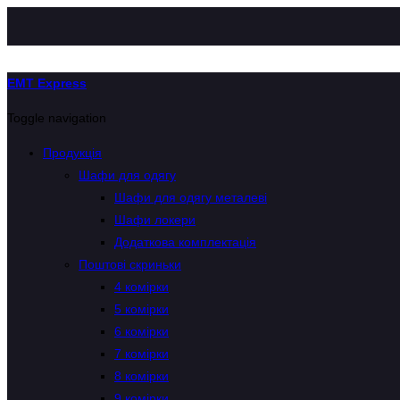
EMT Express
Toggle navigation
Продукція
Шафи для одягу
Шафи для одягу металеві
Шафи локери
Додаткова комплектація
Поштові скриньки
4 комірки
5 комірки
6 комірки
7 комірки
8 комірки
9 комірки