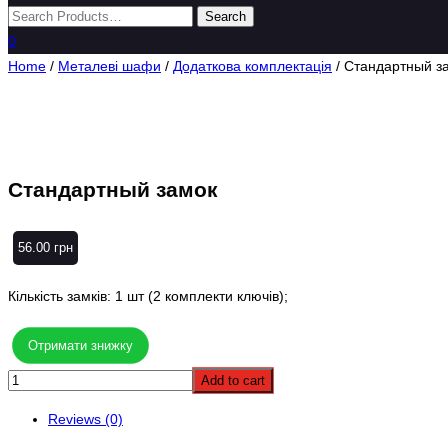
0
Home
/
Металеві шафи
/
Додаткова комплектація
/ Стандартный з
Стандартный замок
56.00
грн
Кількість замків: 1 шт (2 комплекти ключів);
Отримати знижку
Add to cart
Reviews (0)