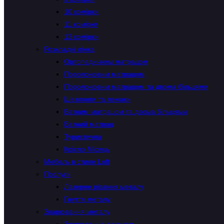
10 комірки
11 комірки
12 комірки
Розкладні ліжка
Ортопедичним матрацом
Поролоновим матрацом
Поролоновим матрацом та двома більцями
Шезлонги та лежаки
Ватним матрацом та двома більцями
Ватний матрац
Туристична
Крісло Місяць
Мебель в стиле Loft
Послуги
Лазерне різання металу
Гнуття металу
Зварювання металу