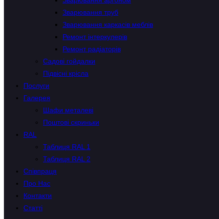
Зварювання аргоном
Зварювання труб
Зварювання каркасів меблів
Ремонт інтеркулерів
Ремонт радіаторів
Садові гойдалки
Підвісні крісла
Послуги
Галерея
Шафи металеві
Поштові скриньки
RAL
Таблиця RAL 1
Таблиця RAL 2
Співпраця
Про Нас
Контакти
Статті