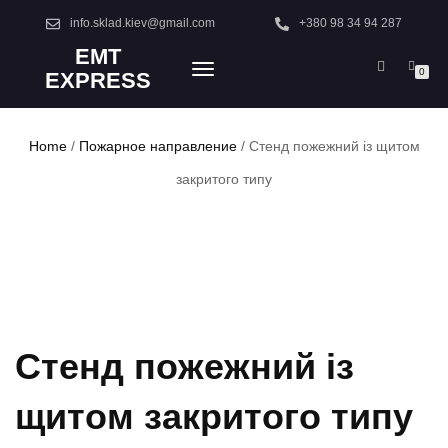
info.sklad.kiev@gmail.com
+380 98 34 94 287
EMT
TOGGLE
0
EXPRESS
NAVIGATION
Home
/
Пожарное направление
/ Стенд пожежний із щитом
закритого типу
Стенд пожежний із
щитом закритого типу